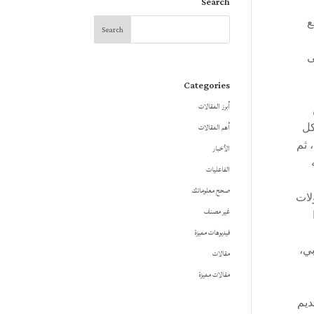
Search
ع
ى
Categories
أبرز المقالات
أهم المقالات
كل
 ثم
الأخبار
الفاعليات
صحح معلوماتك
لات
غير مصنف
فيديوهات مميزة
غربي،
مقالات
مقالات مميزة
ديم