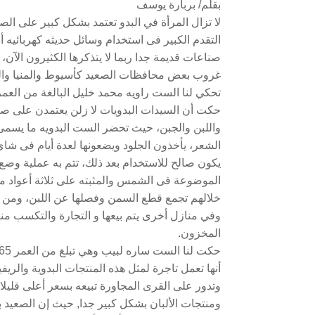
بقلم/ بربارة يوسف
لا تزال المرأة في البدو تعتمد بشكل كبير على الصنا
التقدم الكبير فى استخدام وسائل حديثه كهربائيه أو 
صناعات قديمة جدا ربما لا يتذكرها الكثيرون الآن،
غروب بعض محافظات الصعيد كأسيوط والمنيا وال
تحكي لنا الست راويه محمد خليل البالغة من العمر 61 عاما، وهي من مواليد بدو شمال المني
حكت أن السيدات البدويات لا زلن يعتمدن على صن
واللبن والجبن، حيث تحضر الست البدويه ما يسمى 
الشعر، يأخذون الجلود ويضعونها لعدة أيام فى شاي 
يكون صالح للاستخدام بعد ذلك، تتم به عملية وضع
الموضوعة فى الشمس والمثبته على ثلاثة أعواد م
خلالهم تجمع قطع السمن وفصلها عن اللبن، ومن 
وفي منازل أخرى يتم بيعها و التجارة والتكسب منها،
المخزون.
أنها تعمل تاجرة لمثل هذه المنتجات البدوية وال
وتدور على القرى المجاورة تبيعه بسعر أعلى قليلا
ومنتجات الألبان بشكل كبير جدا, حيث إن الصعيد بش