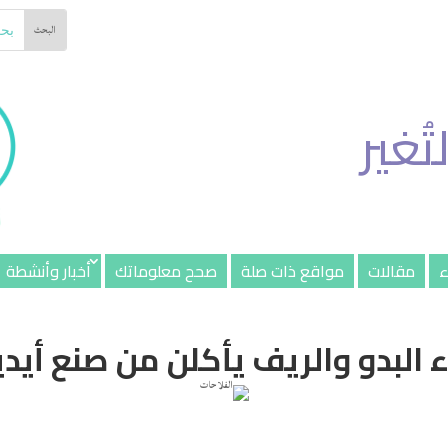
تُغير
ء
مقالات
مواقع ذات صلة
صحح معلوماتك
أخبار وأنشطة
 البدو والريف يأكلن من صنع أيد