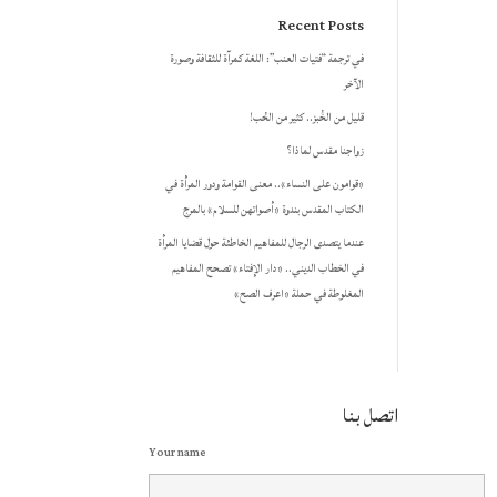
Recent Posts
في ترجمة “فتيات العنب”: اللغة كمرآة للثقافة وصورة
الآخر
قليل من الخُبز.. كثير من الحُب!
زواجنا مقدس لماذا؟
«قوامون على النساء».. معنى القوامة ودور المرأة في
الكتاب المقدس بندوة «أصواتهن للسلام» بالمرج
عندما يتصدى الرجال للمفاهيم الخاطئة حول قضايا المرأة
في الخطاب الديني.. «دار الإفتاء» تصحح المفاهيم
المغلوطة في حملة «اعرف الصح»
اتصل بنا
Your name