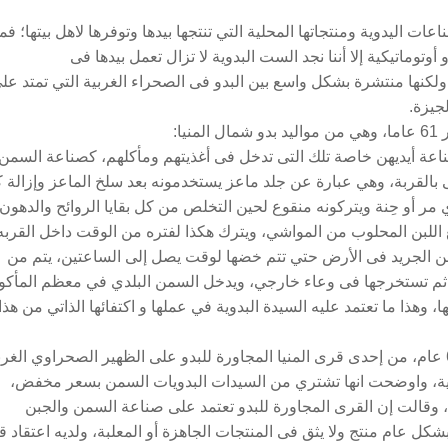
عات اليدوية ومنتجاتها المحلية التي تنتجها بيدها وتوفرها لاهل بيتها؛ فم
أوتوماتيكية إلا أننا نجد الست البدوية لا تزال تعمل بيدها فى
 ولكنها منتشرة بشكل واسع بين البدو فى الصحراء الغربية التي تمتد عل
جيزة.
ا:
اعة أيديهن خاصة تلك التى تدخل فى أغذيتهم ومأكلهم، كصناعة السمن
بالقربة، وهي عبارة عن جلد ماعز يستخدمونه بعد سلخ الماعز وإزالة 
مر أو حِنة ويتركونه منقوع لحين التخلص من كل بقايا الروائح والدهون،
 اللبن المحلوب من المواشي، ويترك هكذا لفتره من الوقت داخل القربه
ن الجريد فى الأرض حتي تتم خضها لوقت يصل إلى الساعتين، يتم من
ثم تستخرجها فى وعاء خارجي، ويدخل السمن البلدي في معظم المأكو
 وهذا ما تعتمد عليه السيدة البدوية في عملها و اكتفائها الذاتي من هذا
حكت لنا الست ساره لبيب وهي تبلغ من العمر 65 عام، من إحدى قرى المنيا المجاورة للبدو على الظهير الصحراوي ال
ريفية، واوضحت انها تشتري من السيدات البدويات السمن بسعر مخفض،
، وقالت إن القرى المجاورة للبدو تعتمد على صناعة السمن والجبن
كل عام منتج ولا يثق فى المنتجات الجاهزة أو المعلبة، ولديه اعتقاد ق