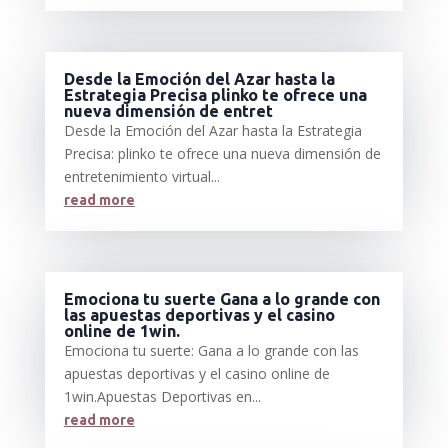
Desde la Emoción del Azar hasta la
Estrategia Precisa plinko te ofrece una
nueva dimensión de entret
Desde la Emoción del Azar hasta la Estrategia
Precisa: plinko te ofrece una nueva dimensión de
entretenimiento virtual...
read more
Emociona tu suerte Gana a lo grande con
las apuestas deportivas y el casino
online de 1win.
Emociona tu suerte: Gana a lo grande con las
apuestas deportivas y el casino online de
1win.Apuestas Deportivas en...
read more