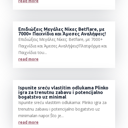
read more
Επιδιώξεις Μεγάλες Νίκες Betflare, με
7000+ Παιχνίδια και Άμεσες Αναλήψεις!
Επιδιώξεις Μεγάλες Νίκες: Betflare, με 7000+
Παιχνίδια και Άμεσες Αναλήψεις!Πλατφόρμα και
Παιχνίδια του...
read more
Ispunite sreću vlastitim odlukama Plinko
igra za trenutnu zabavu i potencijalno
bogatstvo uz minimal
Ispunite sreću vlastitim odlukama: Plinko igra za
trenutnu zabavu i potencijalno bogatstvo uz
minimalan napor.Što je...
read more