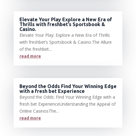
Elevate Your Play Explore a New Era of
Thrills with freshbet’s Sportsbook &
Casino.
Elevate Your Play: Explore a New Era of Thrills
with freshbet’s Sportsbook & Casino.The Allure
of the freshbet...
read more
Beyond the Odds Find Your Winning Edge
with a fresh bet Experience
Beyond the Odds: Find Your Winning Edge with a
fresh bet ExperienceUnderstanding the Appeal of
Online CasinosThe...
read more